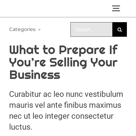
Skip
Togg
to
Navi
Search
content
Categories
CONTACT US
for:
What to Prepare If
You’re Selling Your
Business
Curabitur ac leo nunc vestibulum
mauris vel ante finibus maximus
nec ut leo integer consectetur
luctus.